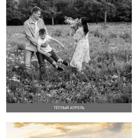
ТЁПЛЫЙ АПРЕЛЬ