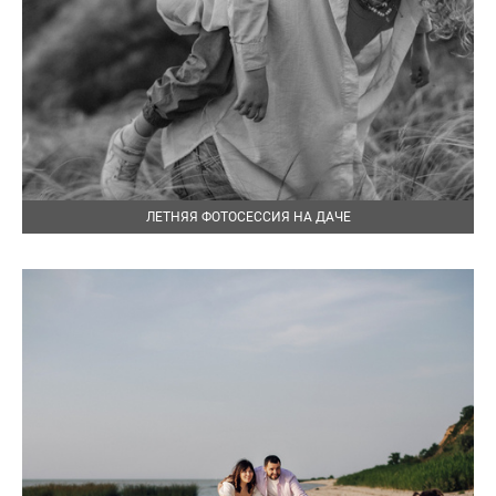
ЛЕТНЯЯ ФОТОСЕССИЯ НА ДАЧЕ